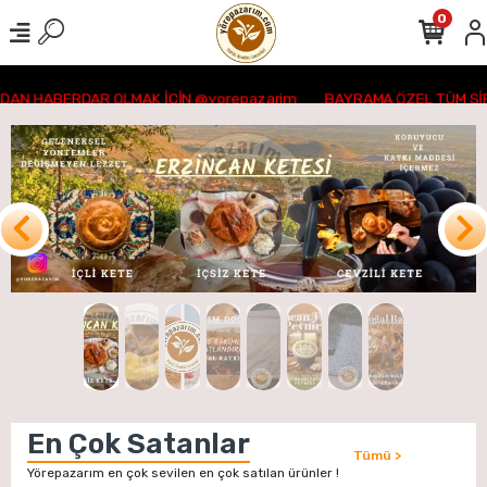
0
N HABERDAR OLMAK İÇİN @yorepazarim
BAYRAMA ÖZEL TÜM SİPA
En Çok Satanlar
Tümü >
Yörepazarım en çok sevilen en çok satılan ürünler !