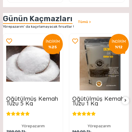
Günün Kaçmazları
Tümü >
Yörepazarım' da kaçırlamayacak fırsatlar !
İNDİRİM
İNDİRİM
%25
%12
Öğütülmüş Kemah
Öğütülmüş Kemah
Tuzu 5 Kg
Tuzu 1 Kg
Yörepazarım
Yörepazarım
799,00 TL
169,00 TL