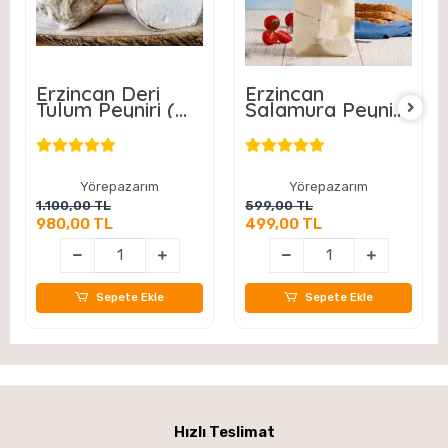
Erzincan Deri
Erzincan
Tulum Peyniri (
Salamura Peyniri
1000 - 1300 ) Gr
Net 900 Gr
Yörepazarım
Yörepazarım
1.100,00 TL
599,00 TL
980,00 TL
499,00 TL
Sepete Ekle
Sepete Ekle
Hızlı Teslimat