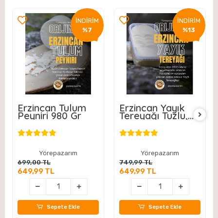
İNDİRİM
İNDİRİM
%7
%13
Erzincan Tulum
Erzincan Yayık
Peyniri 980 Gr
Tereyağı Tuzlu,
Yemeklik 980 Gr
Yörepazarım
Yörepazarım
699,00 TL
749,99 TL
649,99 TL
649,99 TL
Sepete Ekle
Sepete Ekle