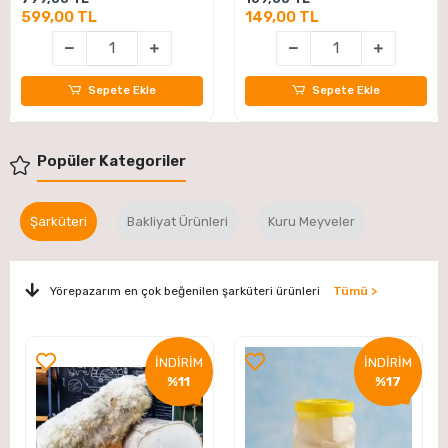
599,00 TL
149,00 TL
Sepete Ekle
Sepete Ekle
Popüler Kategoriler
Şarküteri
Bakliyat Ürünleri
Kuru Meyveler
Yörepazarım en çok beğenilen şarküteri ürünleri
Tümü >
İNDİRİM
İNDİRİM
%11
%17