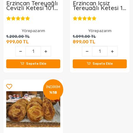
Erzincan Tereyağlı
Erzincan İçsiz
Cevizli Ketesi 10'lu
Tereyağlı Ketesi 10
Paket
Adet
Yörepazarım
Yörepazarım
1.200,00 TL
1.099,00 TL
999,00 TL
899,00 TL
Sepete Ekle
Sepete Ekle
İNDİRİM
%18