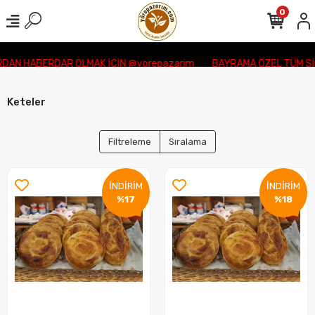
0
AN HABERDAR OLMAK İÇİN @yorepazarim
BAYRAMA ÖZEL TÜM SİP
Keteler
Filtreleme
Sıralama
İNDİRİM
İNDİRİM
%17
%18