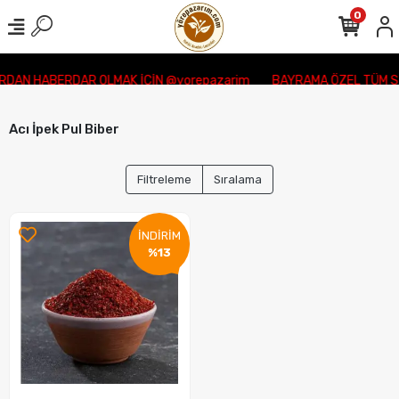
0
DAN HABERDAR OLMAK İÇİN @yorepazarim
BAYRAMA ÖZEL TÜM Sİ
Acı İpek Pul Biber
Filtreleme
Sıralama
İNDİRİM
%13