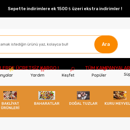
Sepette indirimlere ek 1500 ₺ üzeri ekstra indirimler !
Ara
DE ÜCRETSİZ KARGO !
TÜM KAMPANYALARDAN
Süp
nyalar
Yardım
Keşfet
Popüler
BAKLİYAT
BAHARATLAR
DOĞAL TUZLAR
KURU MEYVE
ÜRÜNLERİ