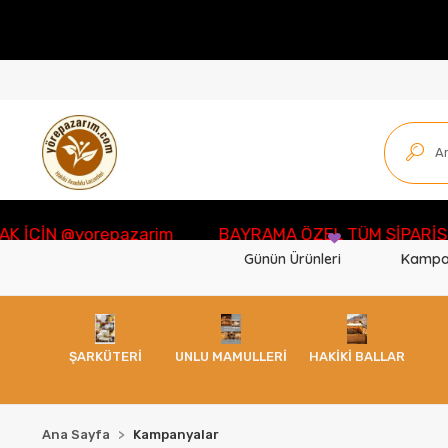
ÇİN @yorepazarim
BAYRAMA ÖZEL TÜM SİPARİŞLER
Günün Ürünleri
Kampa
ŞARKÜTERİ
UNLU MAMULLERİ
HAKİKİ BALLAR
Ana Sayfa
Kampanyalar