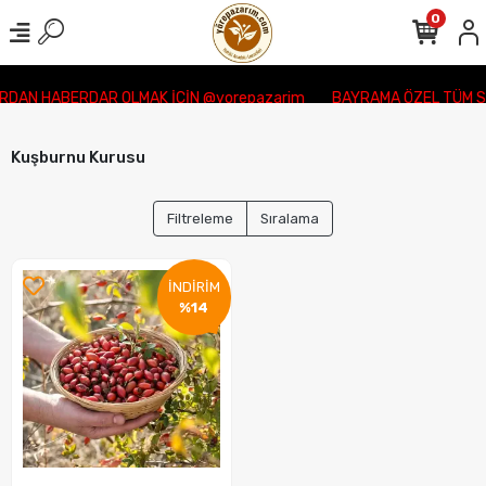
0
DAN HABERDAR OLMAK İÇİN @yorepazarim
BAYRAMA ÖZEL TÜM Sİ
Kuşburnu Kurusu
Filtreleme
Sıralama
İNDİRİM
%14