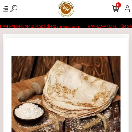
0
N HABERDAR OLMAK İÇİN @yorepazarim
BAYRAMA ÖZEL TÜM SİPA