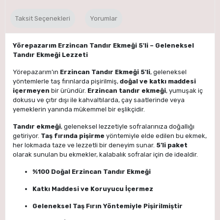
Taksit Seçenekleri
Yorumlar
Yörepazarım Erzincan Tandır Ekmeği 5'li – Geleneksel
Tandır Ekmeği Lezzeti
Yörepazarım’ın
Erzincan Tandır Ekmeği 5'li
, geleneksel
yöntemlerle taş fırınlarda pişirilmiş,
doğal ve katkı maddesi
içermeyen
bir üründür.
Erzincan tandır ekmeği
, yumuşak iç
dokusu ve çıtır dışı ile kahvaltılarda, çay saatlerinde veya
yemeklerin yanında mükemmel bir eşlikçidir.
Tandır ekmeği
, geleneksel lezzetiyle sofralarınıza doğallığı
getiriyor.
Taş fırında pişirme
yöntemiyle elde edilen bu ekmek,
her lokmada taze ve lezzetli bir deneyim sunar.
5’li paket
olarak sunulan bu ekmekler, kalabalık sofralar için de idealdir.
%100 Doğal Erzincan Tandır Ekmeği
Katkı Maddesi ve Koruyucu İçermez
Geleneksel Taş Fırın Yöntemiyle Pişirilmiştir