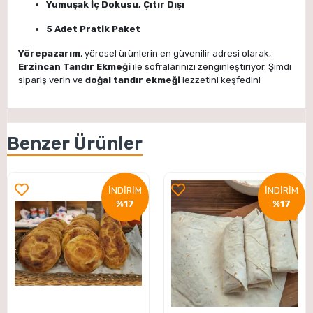
Yumuşak İç Dokusu, Çıtır Dışı
5 Adet Pratik Paket
Yörepazarım
, yöresel ürünlerin en güvenilir adresi olarak,
Erzincan Tandır Ekmeği
ile sofralarınızı zenginleştiriyor. Şimdi
sipariş verin ve
doğal tandır ekmeği
lezzetini keşfedin!
Benzer Ürünler
İNDİRİM
İNDİRİM
%17
%17