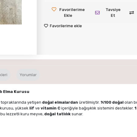
Favorilerime
Tavsiye
Ekle
Et
Favorilerime ekle
leri
Yorumlar
lı Elma Kurusu
li topraklarında yetişen
doğal elmalardan
üretilmiştir.
%100 doğal
olan b
a kurusu, yüksek
lif
ve
vitamin C
içeriğiyle bağışıklık sistemini destekler.
1
 bu lezzetli kuru meyve,
doğal tatlılık
sunar.