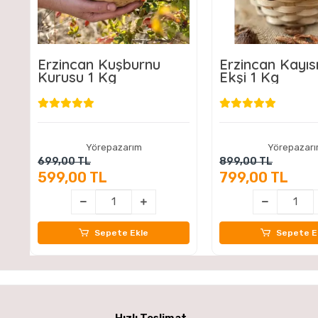
Erzincan Kuşburnu
Erzincan Kayıs
Kurusu 1 Kg
Ekşi 1 Kg
Yörepazarım
Yörepazar
699,00 TL
899,00 TL
599,00 TL
799,00 TL
Sepete Ekle
Sepete E
Hızlı Teslimat