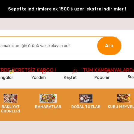
Sepette indirimlere ek 1500 ₺ üzeri ekstra indirimler !
Ara
CRETSİZ KARGO !
TÜM KAMPANYALARDAN HABE
Süp
nyalar
Yardım
Keşfet
Popüler
BAKLİYAT
BAHARATLAR
DOĞAL TUZLAR
KURU MEYVE
ÜRÜNLERİ