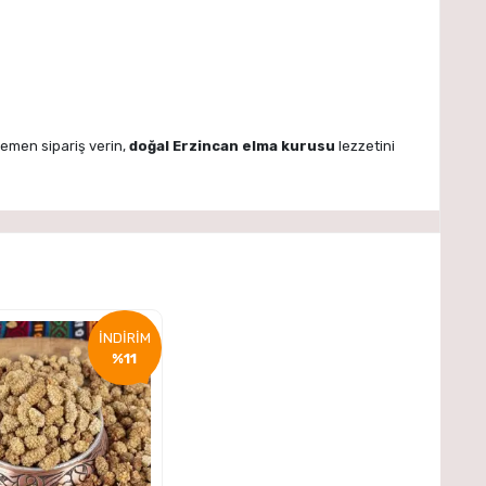
 Hemen sipariş verin,
doğal Erzincan elma kurusu
lezzetini
İNDİRİM
%11