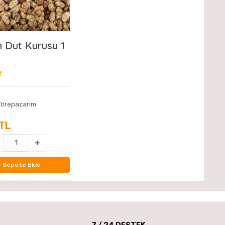
n Dut Kurusu 1
örepazarım
 TL
Sepete Ekle
7 / 24 DESTEK