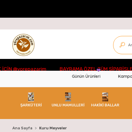
yorepazarim
BAYRAMA ÖZEL TÜM SİPARİŞLERDE Ü
Günün Ürünleri
Kampa
ŞARKÜTERİ
UNLU MAMULLERİ
HAKİKİ BALLAR
Ana Sayfa
Kuru Meyveler