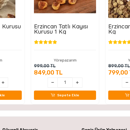
ı Kurusu
Erzincan Tatlı Kayısı
Erzinca
Kurusu 1 Kg
Kg
ım
Yörepazarım
Y
999,00 TL
899,00 TL
849,00 TL
799,00
kle
Sepete Ekle
Güvenli Alışveriş
Geniş Ürün Yelpazesi